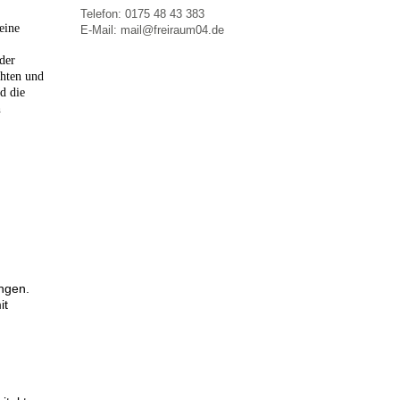
Telefon: 0175 48 43 383
eine
E-Mail: mail@freiraum04.de
der
chten und
d die
h
ngen.
it