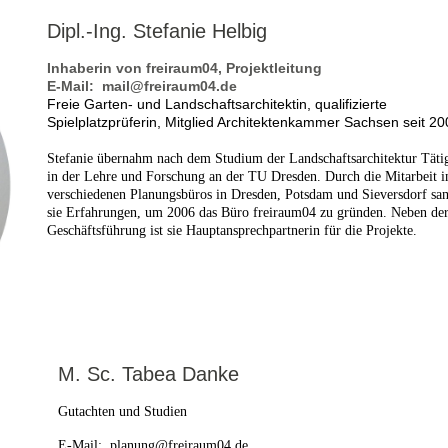
Dipl.-Ing. Stefanie Helbig
Inhaberin von freiraum04, Projektleitung
E-Mail: mail@freiraum04.de
Freie Garten- und Landschaftsarchitektin, qualifizierte
Spielplatzprüferin, Mitglied Architektenkammer Sachsen seit 2
Stefanie übernahm nach dem Studium der Landschaftsarchitektur Täti
in der Lehre und Forschung an der TU Dresden. Durch die Mitarbeit i
verschiedenen Planungsbüros in Dresden, Potsdam und Sieversdorf sa
sie Erfahrungen, um 2006 das Büro freiraum04 zu gründen. Neben de
Geschäftsführung ist sie Hauptansprechpartnerin für die Projekte.
M. Sc. Tabea Danke
Gutachten und Studien
E-Mail: planung@freiraum04.de