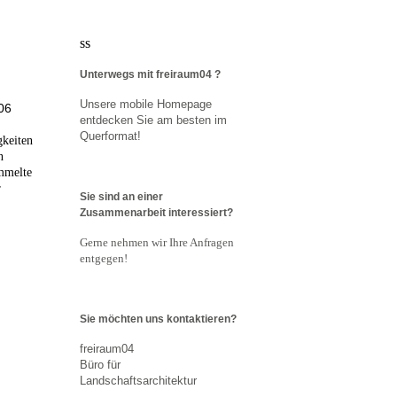
ss
Unterwegs mit freiraum04 ?
Unsere mobile Homepage
006
entdecken Sie am besten im
Querformat!
gkeiten
n
mmelte
r
Sie sind an einer
Zusammenarbeit interessiert?
Gerne nehmen wir Ihre Anfragen
entgegen!
Sie möchten uns kontaktieren?
freiraum04
Büro für
Landschaftsarchitektur