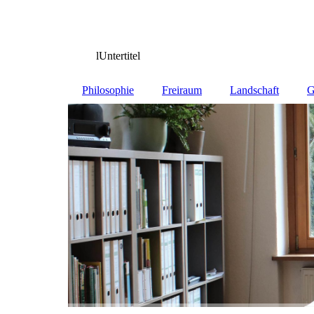
lUntertitel
Philosophie
Freiraum
Landschaft
G